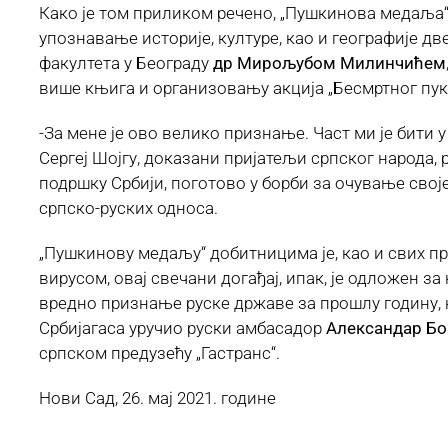
Како је том приликом речено, „Пушкинова медаља“ 
упознавање историје, културе, као и географије дв
факултета у Београду
др Мирољубом Милинчићем
више књига и организовању акција „Бесмртног пука“
-За мене је ово велико признање. Част ми је бити
Сергеј Шојгу, доказани пријатељи српског народа,
подршку Србији, поготово у борби за очување своје
српско-руских односа.
„Пушкинову медаљу“ добитницима је, као и свих пр
вирусом, овај свечани догађај, ипак, је одложен з
вредно признање руске државе за прошлу годину,
Србијагаса уручио руски амбасадор
Александар Бо
српском предузећу „Гастранс“.
Нови Сад, 26. мај 2021. године Слу