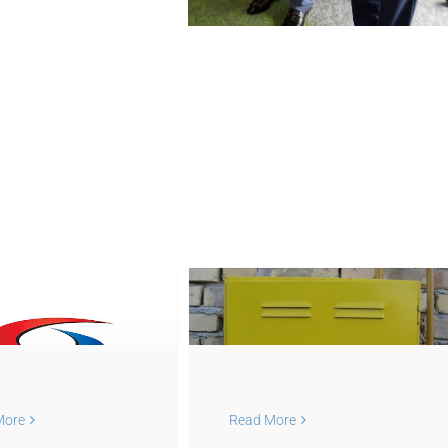
Обавештење
Оператора
истрибутивног
система ЈП
„Србијагас“ за
More
Read More
потрошаче са