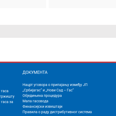
узете мреже Гас-
Феромонта
ДОКУМЕНТА
Нацрт уговора о припајању између ЈП
„Србијагас” и „Нови Сад – Гас”
 гаса
Обједињена процедура
 тржишту
Мапа гасовода
 гаса за
Финансијски извештаји
Правила о раду дистрибутивног системa