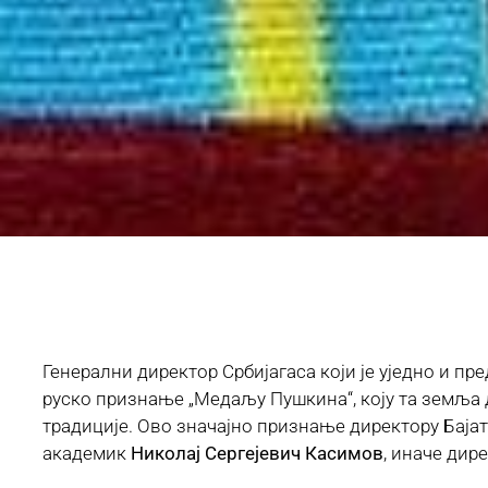
Генерални директор Србијагаса који је уједно и п
руско признање „Медаљу Пушкина“, коју та земља 
традиције. Ово значајно признање директору Баја
академик
Николај Сергејевич Касимов
, иначе дир