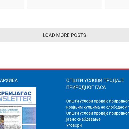
Стара Пазова
пре
LOAD MORE POSTS
 АРХИВА
ОПШТИ УСЛОВИ ПРОДАЈЕ
ПРИРОДНОГ ГАСА
Општи услови продаје природног
крајњим купцима на слободном
Општи услови продаје природног
јавно снабдевање
Уговори