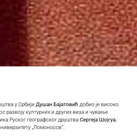
уштва у Србији
Душан Бајатовић
добио је високо
с развоју културних и других веза и чување
ника Руског географског друштва
Сергеја Шојгуа
,
универзитету „Ломоносов“.