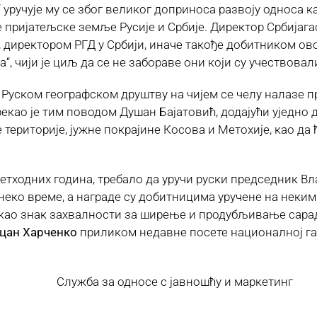
уручује му се због великог доприноса развоју односа к
е пријатељске земље Русије и Србије. Директор Србијага
, директором РГД у Србији, иначе такође добитником о
, чији је циљ да се не забораве они који су учествовал
 у Руском географском друштву на чијем се челу налазе
 рекао је тим поводом Душан Бајатовић, додајући уједн
 територије, јужне покрајине Косова и Метохије, као да 
етходних година, требало да уручи руски председник Вл
а неко време, а награде су добитницима уручене на неким
 као знак захвалности за ширење и продубљивање сара
цан Харченко
приликом недавне посете националној гас
жба за односе с јавношћу и маркетинг