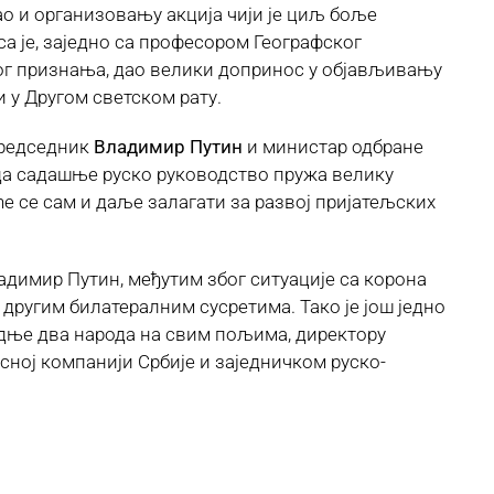
ао и организовању акција чији је циљ боље
са је, заједно са професором Географског
вог признања, дао велики допринос у објављивању
и у Другом светском рату.
 председник
Владимир Путин
и министар одбране
о да садашње руско руководство пружа велику
ће се сам и даље залагати за развој пријатељских
адимир Путин, међутим због ситуације са корона
 другим билатералним сусретима. Тако је још једно
дње два народа на свим пољима, директору
ној компанији Србије и заједничком руско-