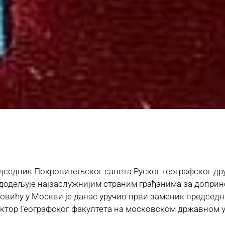
редседник Покровитељског савета Руског географског др
додељује најзаслужнијим страним грађанима за доприно
товићу у Москви је данас уручио први заменик председ
ектор Географског факултета на московском државном 