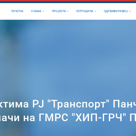
ПОЧЕТНА
О НАМА
ПРОЈЕКТИ
ПОТРОШАЧИ
ОДРЖИВИ РАЗВОЈ
ктима РЈ "Транспорт" Панч
ачи на ГМРС "ХИП-ГРЧ" 