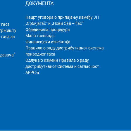
ДОКУМЕНТА
Нацрт уговора о припајању између ЈП
„Србијагас” и „Нови Сад – Гас”
 гаса
Обједињена процедура
 тржишту
Мапа гасовода
 гаса за
Финансијски извештаји
Правила о раду дистрибутивног системa
природног гаса
бдевача”
Одлука о измени Правила о раду
дистрибутивног Система и сагласност
АЕРС-а