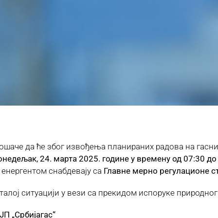
шаче да ће због извођења планираних радова на гасним
понедељак, 24. марта 2025. године у времену од 07:30 до
 енергентом снабдевају са
Главне мерно регулационе с
талој ситуацији у вези са прекидом испоруке природног
 „Србијагас“