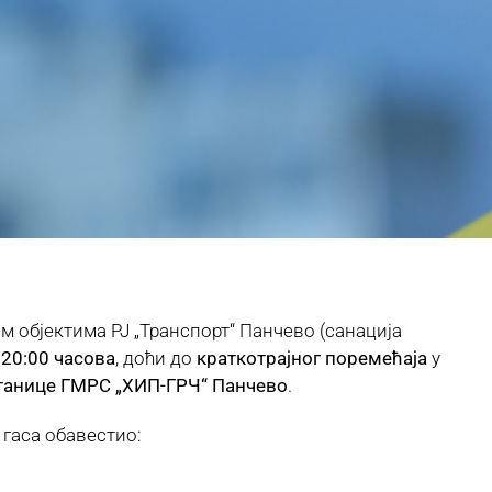
 објектима РЈ „Транспорт“ Панчево (санација
 20:00 часова
, доћи до
краткотрајног поремећаја
у
танице ГМРС „ХИП-ГРЧ“ Панчево
.
 гаса обавестио: