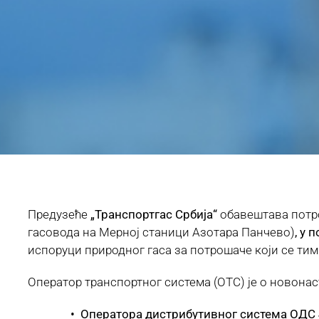
Предузеће
„Транспортгас Србија“
обавештава потро
гасовода на Мерној станици Азотара Панчево)
, у 
испоруци природног гаса за потрошаче који се тим
Оператор транспортног система (ОТС) је о новонас
• Оператора дистрибутивног система ОДС ЈП