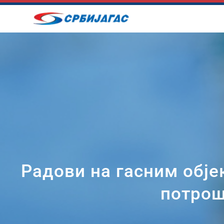
Skip
to
content
Радови на гасним обје
потрош