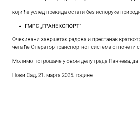
који ће услед прекида остати без испоруке природ
ГМРС „ГРАНЕКСПОРТ“
Очекивани завршетак радова и престанак краткотра
чега ће Оператор транспортног система отпочети
Молимо потрошаче у овом делу града Панчева, да 
Нови Сад, 21. марта 2025. године Служ