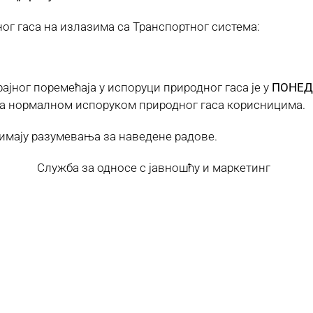
ног гаса на излазима са Транспортног система:
јног поремећаја у испоруци природног гаса је у
ПОНЕДЕ
 са нормалном испоруком природног гаса корисницима.
имају разумевања за наведене радове.
ба за односе с јавношћу и маркетинг