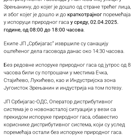
Зрењанину, до којег је дошло од стране трећег лица,
и због којег је дошло и до
краткотрајног
поремећаја
ЈАВНЕ НАБАВКЕ
у испоруци природног гаса
у среду, 02.04.2025.
године, од 08:00 до 18:00 часова
.
ПЛАН ЈАВНИХ НАБАВКИ
Екипе ЈП „Србијагас“ извршиле су санацију
оштећеног дела гасовода данас око 14:30 часова.
КОНТАКТ
Без редовне испоруке природног гаса од јутрос од 8
часова били су потрошачи у местима Ечка,
Стајићево, Лукићево, као и Индустријска зона
Југоисток Зрењанин и индустрија на том потезу.
ЈП Србијагас-ОДС, Оператор дистрибутивног
система је о новонасталој ситуацији у вези са
прекидом испоруке природног гаса, обавестио
кориснике дистрибутивног система, који су услед
поремећаја остали без испоруке природног гаса.