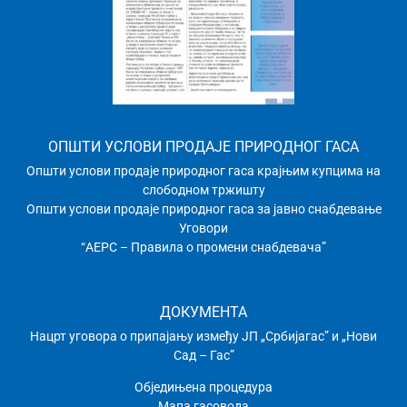
ОПШТИ УСЛОВИ ПРОДАЈЕ ПРИРОДНОГ ГАСА
Општи услови продаје природног гаса крајњим купцима на
слободном тржишту
Општи услови продаје природног гаса за јавно снабдевање
Уговори
“АЕРС – Правила о промени снабдевача”
ДОКУМЕНТА
Нацрт уговора о припајању између ЈП „Србијагас” и „Нови
Сад – Гас”
Обједињена процедура
Мапа гасовода