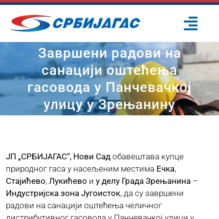
Skip
to
Togg
content
Navi
Завршени радови на
ПОЧЕТНА
санацији оштећења
гасовода у Панчевачкој
О НАМА
улицу у Зрењанину
ПРОЈЕКТИ
ПОТРОШАЧИ
ЈП „СРБИЈАГАС“, Нови Сад
обавештава купце
природног гаса у насељеним местима
Ечка
,
Стајићево
,
Лукићево
и
у делу Града Зрењанина
–
ОДРЖИВИ РАЗВОЈ
Индустријска зона Југоисток
, да су завршени
радови на санацији оштећења челичног
ПРЕС ЦЕНТАР
дистрибутивног гасовода у Панчевачкој улици у