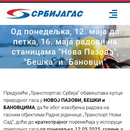
Skip
to
Togg
content
Navi
Од понедељка, 12. маја до
ПОЧЕТНА
петка, 16. маја радови на
станицама "Нова Пазова",
О НАМА
"Бешка" и "Бановци"
ПРОЈЕКТИ
ПОТРОШАЧИ
Предузеће „Транспортгас Србија“ обавештава купце
природног гаса у
НОВОЈ ПАЗОВИ, БЕШКИ и
БАНОВЦИМА
, да ће због извођења радова на
ОДРЖИВИ РАЗВОЈ
гасним објектима Радне јединице „Транспорт Нови
Сад“, доћи до
краткотрајног
поремећаја у испоруци
ПРЕС ЦЕНТАР
природног гаса
од понедељка, 12.05.2025. године, у