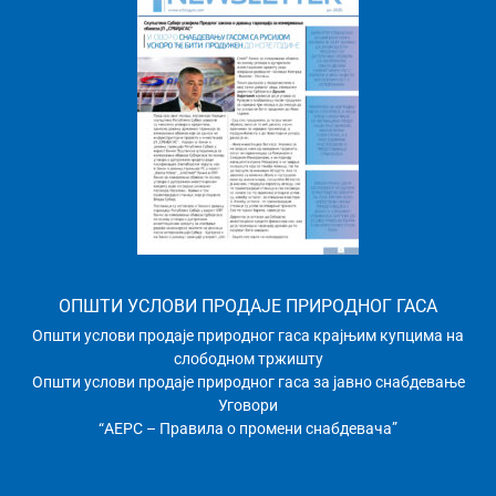
ОПШТИ УСЛОВИ ПРОДАЈЕ ПРИРОДНОГ ГАСА
Општи услови продаје природног гаса крајњим купцима на
слободном тржишту
Општи услови продаје природног гаса за јавно снабдевање
Уговори
“АЕРС – Правила о промени снабдевача”