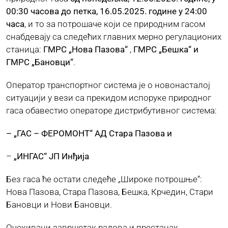
00:30 часова до петка, 16.05.2025. године у 24:00
часа
, и то за потрошаче који се природним гасом
ЈАВНЕ НАБАВКЕ
снабдевају са следећих главних мерно регулационих
станица:
ГМРС „Нова Пазова“
,
ГМРС „Бешка“ и
ГМРС „Бановци“
.
ПЛАН ЈАВНИХ НАБАВКИ
Оператор транспортног система је о новонасталој
КОНТАКТ
ситуацији у вези са прекидом испоруке природног
гаса обавестио операторе дистрибутивног система:
– „ГАС – ФЕРОМОНТ“ АД Стара Пазова и
–
„ИНГАС“ ЈП Инђија
Без гаса ће остати следеће „Широке потрошње“:
Нова Пазова, Стара Пазова, Бешка, Крчедин, Стари
Бановци и Нови Бановци.
Очекивани завршетак радова и престанак