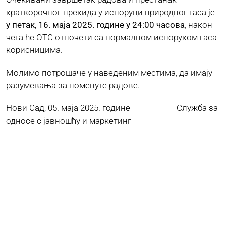
краткорочног прекида у испоруци природног гаса је
у петак, 16. маја 2025. године у 24:00 часова
, након
чега ће ОТС отпочети са нормалном испоруком гаса
корисницима.
Молимо потрошаче у наведеним местима, да имају
разумевања за поменуте радове.
Нови Сад, 05. маја 2025. године Служба за
односе с јавношћу и маркетинг
Ostaли радови