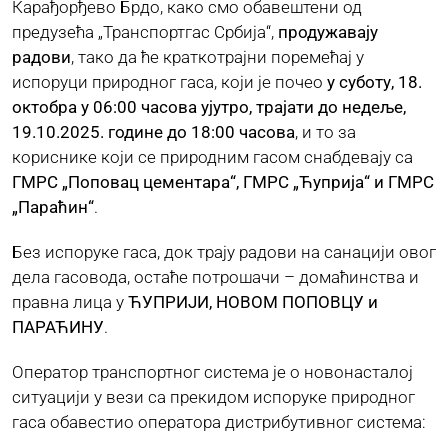
Карађорђево Брдо, како смо обавештени од
предузећа „Транспортгас Србија“,
продужавају
ЈАВНЕ НАБАВКЕ
радови
, тако да ће краткотрајни поремећај у
испоруци природног гаса, који је почео
у суботу, 18.
октобра у 06:00 часова ујутро, трајати до недеље,
ПЛАН ЈАВНИХ НАБАВКИ
19.10.2025. године до 18:00 часова
, и то за
кориснике који се природним гасом снабдевају са
ГМРС „Поповац цементара“, ГМРС „Ћуприја“ и ГМРС
КОНТАКТ
„Параћин“
.
Без испоруке гаса, док трају радови на санацији овог
дела гасовода, остаће потрошачи – домаћинства и
правна лица у
ЋУПРИЈИ, НОВОМ ПОПОВЦУ и
ПАРАЋИНУ
.
Оператор транспортног система је о новонасталој
ситуацији у вези са прекидом испоруке природног
гаса обавестио оператора дистрибутивног система: