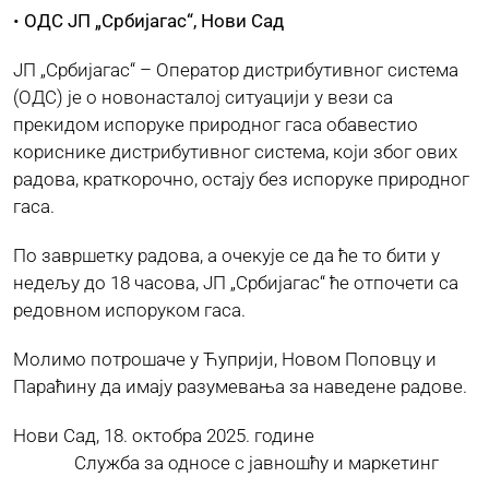
•
ОДС ЈП „Србијагас“, Нови Сад
ЈП „Србијагас“ – Оператор дистрибутивног система
(ОДС) је о новонасталој ситуацији у вези са
прекидом испоруке природног гаса обавестио
кориснике дистрибутивног система, који због ових
радова, краткорочно, остају без испоруке природног
гаса.
По завршетку радова, а очекује се да ће то бити у
недељу до 18 часова, ЈП „Србијагас“ ће отпочети са
редовном испоруком гаса.
Молимо потрошаче у Ћуприји, Новом Поповцу и
Параћину да имају разумевања за наведене радове.
Нови Сад, 18. октобра 2025. године
Служба за односе с јавношћу и маркетинг