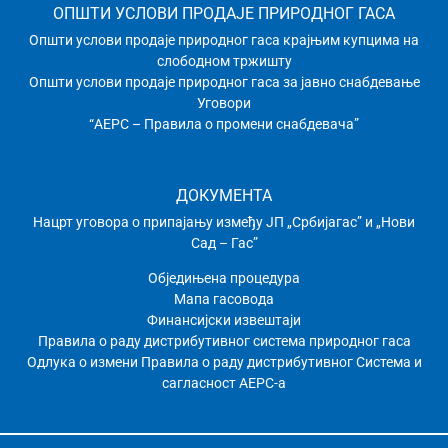
ОПШТИ УСЛОВИ ПРОДАЈЕ ПРИРОДНОГ ГАСА
Општи услови продаје природног гаса крајњим купцима на
слободном тржишту
Општи услови продаје природног гаса за јавно снабдевање
Уговори
“АЕРС – Правила о промени снабдевача”
ДОКУМЕНТА
Нацрт уговора о припајању између ЈП „Србијагас” и „Нови
Сад – Гас”
Обједињена процедура
Мапа гасовода
Финансијски извештаји
Правила о раду дистрибутивног системa природног гаса
Одлука о измени Правила о раду дистрибутивног Система и
сагласност АЕРС-а