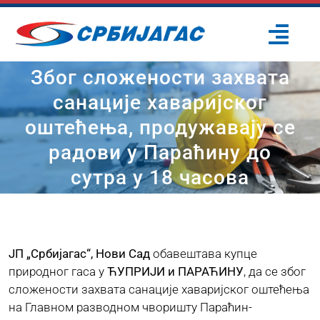
Skip
to
Togg
content
Navi
Због сложености захвата
ПОЧЕТНА
санације хаваријског
оштећења, продужавају се
О НАМА
радови у Параћину до
ПРОЈЕКТИ
сутра у 18 часова
ПОТРОШАЧИ
ЈП „Србијагас“, Нови Сад
обавештава купце
ОДРЖИВИ РАЗВОЈ
природног гаса у
ЋУПРИЈИ и ПАРАЋИНУ
, да се због
сложености захвата санације хаваријског оштећења
на Главном разводном чворишту Параћин-
ПРЕС ЦЕНТАР