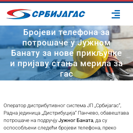
Skip
to
Togg
content
Navi
Бројеви телефона за
ПОЧЕТНА
потрошаче у Јужном
Банату за нове прикључке
О НАМА
и пријаву стања мерила за
ПРОЈЕКТИ
гас
ПОТРОШАЧИ
Оператор дистрибутивног система ЈП „Србијагас“,
ОДРЖИВИ РАЗВОЈ
Радна јединица „Дистрибуција“ Панчево, обавештава
потрошаче на подручју
Јужног Баната
,
да су
оспособљени следећи бројеви телефона, преко
ПРЕС ЦЕНТАР