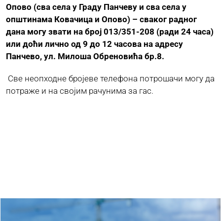
Опово (сва села у Граду Панчеву и сва села у
општинама Ковачица и Опово) – сваког радног
дана могу звати на број 013/351-208 (ради 24 часа)
или доћи лично од 9 до 12 часова на адресу
Панчево, ул. Милоша Обреновића бр.8.
Све неопходне бројеве телефона потрошачи могу да
потраже и на својим рачунима за гас.
Ostaли радови