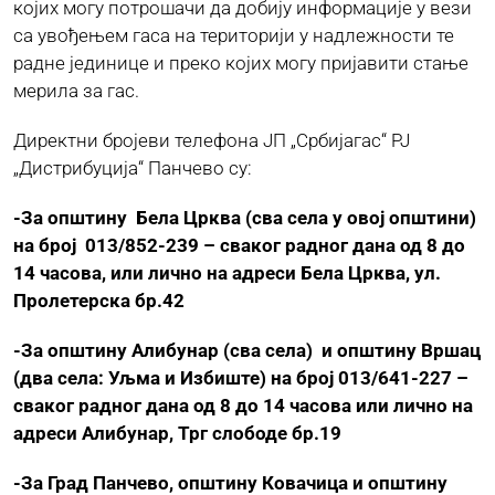
којих могу потрошачи да добију информације у вези
са увођењем гаса на територији у надлежности те
ЈАВНЕ НАБАВКЕ
радне јединице и преко којих могу пријавити стање
мерила за гас.
ПЛАН ЈАВНИХ НАБАВКИ
Директни бројеви телефона ЈП „Србијагас“ РЈ
„Дистрибуција“ Панчево су:
КОНТАКТ
-За општину Бела Црква (сва села у овој општини)
на број 013/852-239 – сваког радног дана од 8 до
14 часова, или лично на адреси Бела Црква, ул.
Пролетерска бр.42
-За општину Алибунар (сва села) и општину Вршац
(два села: Уљма и Избиште) на број 013/641-227 –
сваког радног дана од 8 до 14 часова или лично на
адреси Алибунар, Трг слободе бр.19
-За Град Панчево, општину Ковачица и општину