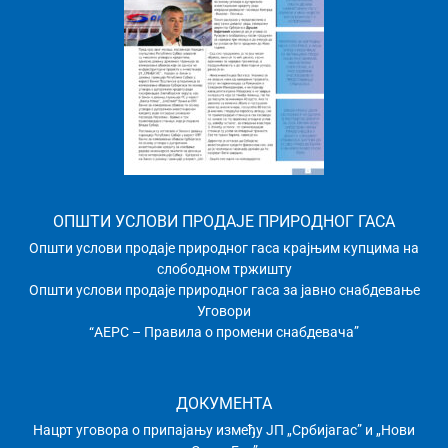
ОПШТИ УСЛОВИ ПРОДАЈЕ ПРИРОДНОГ ГАСА
Општи услови продаје природног гаса крајњим купцима на
слободном тржишту
Општи услови продаје природног гаса за јавно снабдевање
Уговори
“АЕРС – Правила о промени снабдевача”
ДОКУМЕНТА
Нацрт уговора о припајању између ЈП „Србијагас” и „Нови