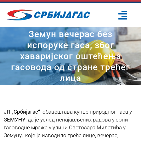
Skip
to
Togg
content
Navi
Земун вечерас без
ПОЧЕТНА
испоруке гаса, због
хаваријског оштећења
О НАМА
гасовода од стране трећег
ПРОЈЕКТИ
лица
ПОТРОШАЧИ
ЈП „Србијагас“
обавештава купце природног гаса у
ОДРЖИВИ РАЗВОЈ
ЗЕМУНУ
, да је услед ненајављених радова у зони
гасоводне мреже у улици Светозара Милетића у
Земуну, које је изводило треће лице, вечерас
,
ПРЕС ЦЕНТАР