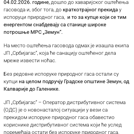
04.02.2026. године,
дошло до хаваријског оштећења
гасовода и, због тога, до
краткотрајног прекида
у
ЈАВНЕ НАБАВКЕ
испоруци природног гаса,
и то за купце који се тим
енергентом снабдевају са станице широке
потрошње МРС „Земун“.
ПЛАН ЈАВНИХ НАБАВКИ
На место оштећења гасовода одмах је изашла екипа
ЈП „Србијагас“, која ће санацију оштећеног дела
КОНТАКТ
мреже извести ноћас.
Без редовне испоруке природног гаса остали су
купци
на целом подручју Градске општине Земун, од
Калварије до
Галенике.
ЈП „Србијагас“ – Оператор дистрибутивног система
(ОДС) је о новонасталој ситуацији у вези са
прекидом испоруке природног гаса обавестио
кориснике дистрибутивног система који ће услед
поремећаја остати без испоруке природног гаса.