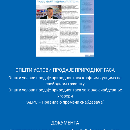
ОПШТИ УСЛОВИ ПРОДАЈЕ ПРИРОДНОГ ГАСА
Општи услови продаје природног гаса крајњим купцима на
слободном тржишту
Општи услови продаје природног гаса за јавно снабдевање
Уговори
“АЕРС – Правила о промени снабдевача”
ДОКУМЕНТА