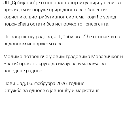
ЈП „Србијагас“ је о новонасталој ситуацији у вези са
прекидом испоруке природног гаса обавестио
кориснике дистрибутивног система, који ће услед
поремећаја остати без испоруке тог енергента.
По завршетку радова, ЈП „Србијагас“ ће отпочети са
редовном испоруком гаса.
Молимо потрошаче у овим градовима Моравичког и
Златиборског округа да имају разумевања за
наведене радове.
Нови Сад, 05. фебруара 2026. године
Служба за односе с јавношћу и маркетинг