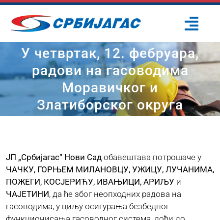
Skip
to
Togg
content
Navi
У четвртак, 12. фебруара,
ПОЧЕТНА
радови на гасоводима
Моравичког и
О НАМА
Златиборског округа
ПРОЈЕКТИ
ПОТРОШАЧИ
ЈП „Србијагас“ Нови Сад
обавештава потрошаче у
ЧАЧКУ, ГОРЊЕМ МИЛАНОВЦУ, УЖИЦУ, ЛУЧАНИМА,
ПОЖЕГИ, КОСЈЕРИЋУ, ИВАЊИЦИ, АРИЉУ
и
ОДРЖИВИ РАЗВОЈ
ЧАЈЕТИНИ
, да ће због неопходних радова на
гасоводима, у циљу осигурања безбедног
ПРЕС ЦЕНТАР
функционисања гасоводног система, доћи до