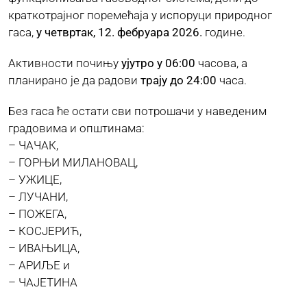
краткотрајног поремећаја у испоруци природног
гаса,
у четвртак, 12. фебруара 2026.
године.
ЈАВНЕ НАБАВКЕ
Активности почињу
ујутро у 06:00
часова, а
планирано је да радови
трају до 24:00
часа.
ПЛАН ЈАВНИХ НАБАВКИ
Без гаса ће остати сви потрошачи у наведеним
градовима и општинама:
КОНТАКТ
– ЧАЧАК,
– ГОРЊИ МИЛАНОВАЦ,
– УЖИЦЕ,
– ЛУЧАНИ,
– ПОЖЕГА,
– КОСЈЕРИЋ,
– ИВАЊИЦА,
– АРИЉЕ и
– ЧАЈЕТИНА