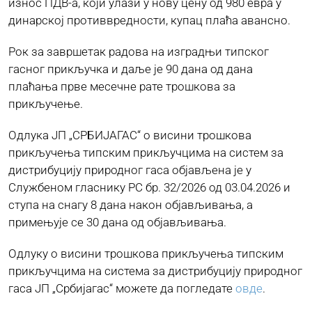
износ ПДВ-а, који улази у нову цену од 980 евра у
динарској противвредности, купац плаћа авансно.
Рок за завршетак радова на изградњи типског
гасног прикључка и даље је 90 дана од дана
плаћања прве месечне рате трошкова за
прикључење.
Одлука ЈП „СРБИЈАГАС“ о висини трошкова
прикључења типским прикључцима на систем за
дистрибуцију природног гаса објављена је у
Службеном гласнику РС бр. 32/2026 од 03.04.2026 и
ступа на снагу 8 дана након објављивања, а
примењује се 30 дана од објављивања.
Одлуку о висини трошкова прикључења типским
прикључцима на система за дистрибуцију природног
гаса ЈП „Србијагас“ можете да погледате
овде
.