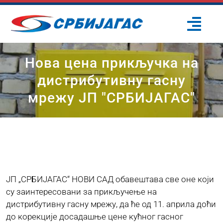
Skip
to
Togg
content
Navi
ПОЧЕТНА
Нова цена прикључка на
дистрибутивну гасну
О НАМА
мрежу ЈП "СРБИЈАГАС"
ПРОЈЕКТИ
ПОТРОШАЧИ
ЈП „СРБИЈАГАС“ НОВИ САД обавештава све оне који
ОДРЖИВИ РАЗВОЈ
су заинтересовани за прикључење на
дистрибутивну гасну мрежу, да ће од 11. априла доћи
до корекције досадашње цене кућног гасног
ПРЕС ЦЕНТАР