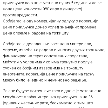
прикључка која није мењана пуних 5 година и да ће
нова цена износити 980 евра у динарској
ЈАВНЕ НАБАВКЕ
противвредности.
Србијагас је ову комерцијалну одлуку о корекцији
цене прикључка донео услед значајних промена
ПЛАН ЈАВНИХ НАБАВКИ
цена опреме и радова на тржишту.
Србијагас је досадашњи раст цена материјала,
КОНТАКТ
опреме, извођења радова и многих других трошкова,
финансирао на терет сопствених средстава,
међутим у условима у којима тренутно послује,
суочен са бројним изазовима на тржишту
енергената, корекција цене прикључка на гасну
мрежу било је једино и неминовно решење.
За све будуће потрошаче гаса и даље је остављена
могућност плаћања трошка прикључења на 36
једнаких месечних рата, бескаматно, с тим што