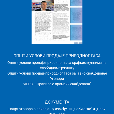
ОПШТИ УСЛОВИ ПРОДАЈЕ ПРИРОДНОГ ГАСА
Општи услови продаје природног гаса крајњим купцима на
слободном тржишту
Општи услови продаје природног гаса за јавно снабдевање
Уговори
“АЕРС – Правила о промени снабдевача”
ДОКУМЕНТА
Нацрт уговора о припајању између ЈП „Србијагас” и „Нови