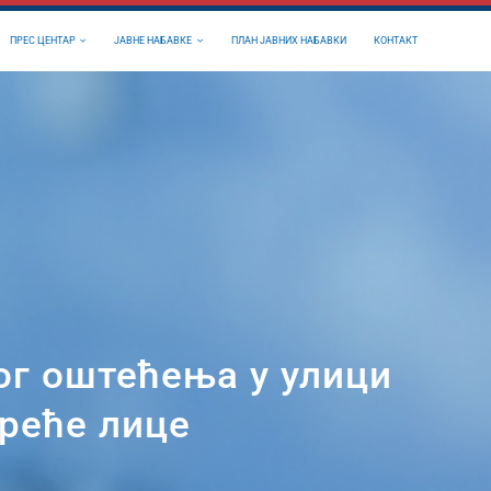
ПРЕС ЦЕНТАР
ЈАВНЕ НАБАВКЕ
ПЛАН ЈАВНИХ НАБАВКИ
КОНТАКТ
ог оштећења у улици
треће лице