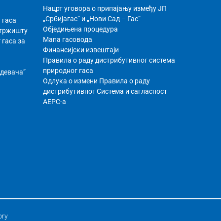
Нацрт уговора о припајању између ЈП
„Србијагас” и „Нови Сад – Гас”
 гаса
Обједињена процедура
 тржишту
Мапа гасовода
 гаса за
Финансијски извештаји
Правила о раду дистрибутивног системa
природног гаса
бдевача”
Одлука о измени Правила о раду
дистрибутивног Система и сагласност
АЕРС-а
ory