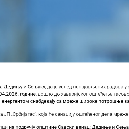
на
Дедињу
и
Сењаку
, да је услед ненајављених радова 
.04.2026. године,
дошло до хаваријског оштећења гасовод
им енергентом снабдевају са мреже широке потрошње з
ЈП „Србијагас“, која ће санацију оштећеног дела мреже и
упци
на подручју општине Савски венац: Дедиње и Сења