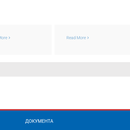
понедељак, 30.
More
Read More
а радови у Чоки,
рошачи два сата
з испоруке гаса
ДОКУМЕНТА