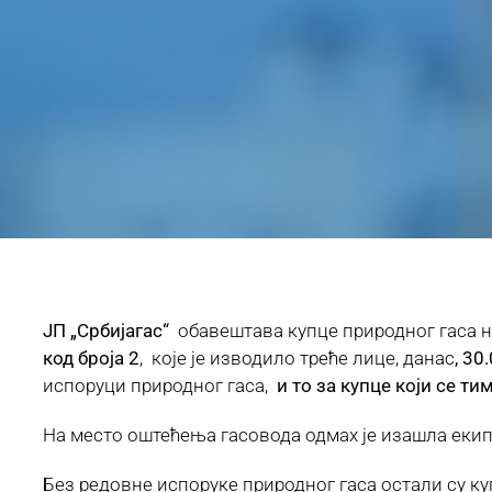
ЈП „Србијагас“
обавештава купце природног гаса 
код броја 2
, које је изводило треће лице, данас
, 30
испоруци природног гаса,
и то за купце који се т
На место оштећења гасовода одмах је изашла екипа 
Без редовне испоруке природног гаса остали су к