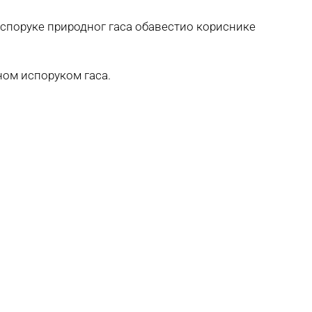
 испоруке природног гаса обавестио кориснике
вном испоруком гаса.