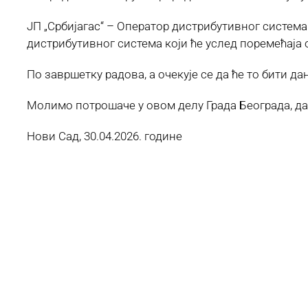
ЈП „Србијагас“ – Оператор дистрибутивног система
дистрибутивног система који ће услед поремећаја 
По завршетку радова, а очекује се да ће то бити да
Молимо потрошаче у овом делу Града Београда, да
Нови Сад, 30.04.2026. године Служба 