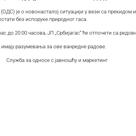
 (ОДС) је о новонасталој ситуацији у вези са прекидом
остати без испоруке природног гаса.
нас до 20:00 часова, ЈП „Србијагас“ ће отпочети са редо
 имају разумевања за ове ванредне радове.
за односе с јавношћу и маркетинг