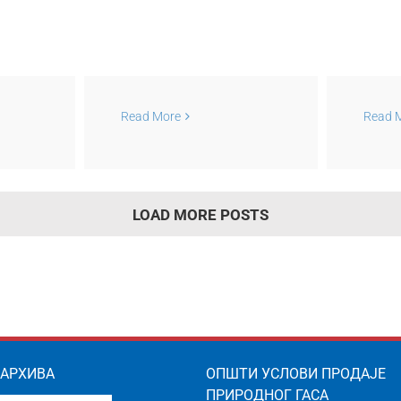
Сењак
Сутра, у среду 22.
поруке
априла, радови на
У 
штећења
Read More
Read 
подручју РЈ
март
улици
„Дистрибуција
пот
а, које
Кикинда“, Радојево
бе
 треће
без гаса
LOAD MORE POSTS
 АРХИВА
ОПШТИ УСЛОВИ ПРОДАЈЕ
ПРИРОДНОГ ГАСА