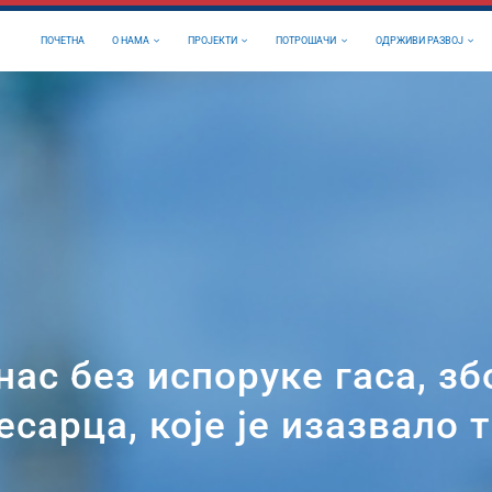
ПОЧЕТНА
О НАМА
ПРОЈЕКТИ
ПОТРОШАЧИ
ОДРЖИВИ РАЗВОЈ
ас без испоруке гаса, зб
есарца, које је изазвало 