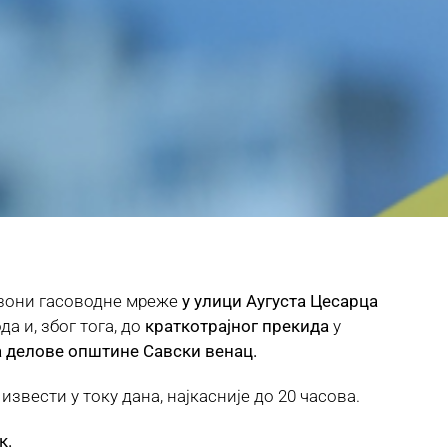
у зони гасоводне мреже
у улици Аугуста Цесарца
а и, због тога, до
краткотрајног прекида
у
а делове општине Савски венац.
звести у току дана, најкасније до 20 часова.
к
.