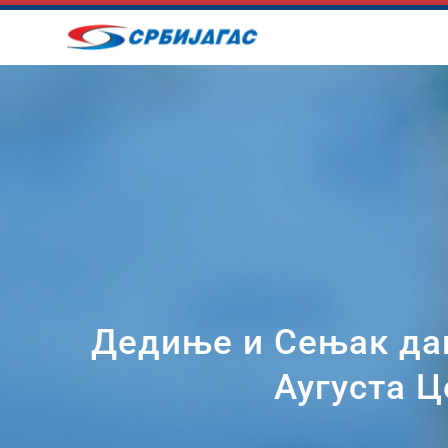
Skip
to
content
Дедиње и Сењак дан
Аугуста Ц