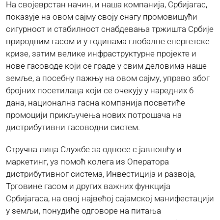
На својеврстан начин, и наша компанија, Србијагас,
показује на овом сајму своју снагу промовишући
сигурност и стабилност снабдевања тржишта Србије
природним гасом и у годинама глобалне енергетске
кризе, затим велике инфраструктурне пројекте и
нове гасоводе који се граде у свим деловима наше
земље, а посебну пажњу на овом сајму, управо због
бројних посетилаца који се очекују у наредних 6
дана, национална гасна компанија посветиће
промоцији прикључења нових потрошача на
дистрибутивни гасоводни систем.
Стручна лица Службе за односе с јавношћу и
маркетинг, уз помоћ колега из Оператора
дистрибутивног система, Инвестиција и развоја,
Трговине гасом и других важних функција
Србијагаса, на овој највећој сајамској манифестацији
у земљи, понудиће одговоре на питања