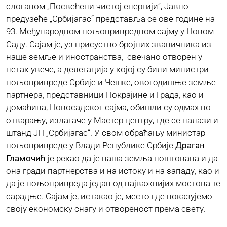
слоганом „Посвећени чистој енергији“, Јавно
предузеће „Србијагас“ представља се ове године на
ЈАВНЕ НАБАВКЕ
93. Међународном пољопривредном сајму у Новом
Саду. Сајам је, уз присуство бројних званичника из
наше земље и иностранства, свечано отворен у
ПЛАН ЈАВНИХ НАБАВКИ
петак увече, а делегација у којој су били министри
пољопривреде Србије и Чешке, овогодишње земље
партнера, представници Покрајине и Града, као и
КОНТАКТ
домаћина, Новосадског сајма, обишли су одмах по
отварању, излагаче у Мастер центру, где се налази и
штанд ЈП „Србијагас“. У свом обраћању министар
пољопривреде у Влади Републике Србије
Драган
Гламочић
је рекао да је наша земља поштована и да
она гради партнерства и на истоку и на западу, као и
да је пољопривреда један од најважнијих мостова те
сарадње. Сајам је, истакао је, место где показујемо
своју економску снагу и отвореност према свету.