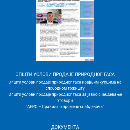
ОПШТИ УСЛОВИ ПРОДАЈЕ ПРИРОДНОГ ГАСА
Општи услови продаје природног гаса крајњим купцима на
слободном тржишту
Општи услови продаје природног гаса за јавно снабдевање
Уговори
“АЕРС – Правила о промени снабдевача”
ДОКУМЕНТА