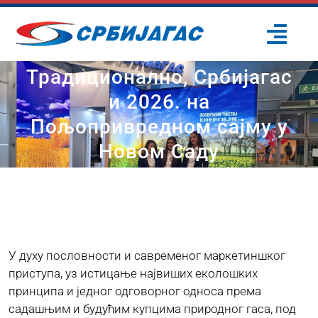
Skip
to
Togg
content
Navi
Традиционално, Србијагас
ПОЧЕТНА
и 2026. на
Пољопривредном сајму у
О НАМА
Новом Саду
ПРОЈЕКТИ
ПОТРОШАЧИ
У духу пословности и савременог маркетиншког
ОДРЖИВИ РАЗВОЈ
приступа, уз истицање највиших еколошких
принципа и једног одговорног односа према
садашњим и будућим купцима природног гаса, под
ПРЕС ЦЕНТАР