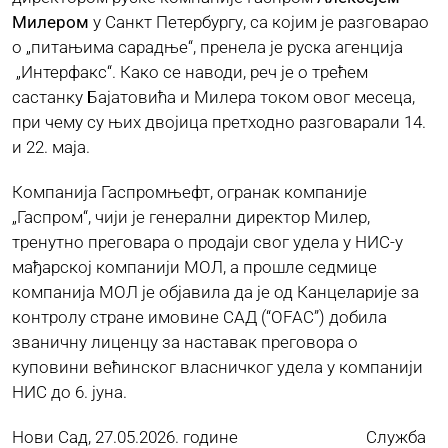
Милером
у Санкт Петербургу, са којим је разговарао
о „питањима сарадње“, пренела је руска агенција
ЈАВНЕ НАБАВКЕ
„Интерфакс“. Како се наводи, реч је о трећем
састанку Бајатовића и Милера током овог месеца,
при чему су њих двојица претходно разговарали 14.
ПЛАН ЈАВНИХ НАБАВКИ
и 22. маја.
КОНТАКТ
Компанија Гаспромњефт, огранак компаније
„Гаспром“, чији је генерални директор Милер,
тренутно преговара о продаји свог удела у НИС-у
мађарској компанији МОЛ, а прошле седмице
компанија МОЛ је објавила да је од Канцеларије за
контролу стране имовине САД (“OFAC”) добила
званичну лиценцу за наставак преговора о
куповини већинског власничког удела у компанији
НИС до 6. јуна.
Нови Сад, 27.05.2026. године Служба