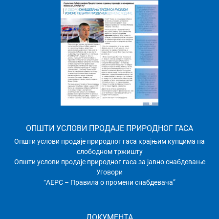
ОПШТИ УСЛОВИ ПРОДАЈЕ ПРИРОДНОГ ГАСА
Општи услови продаје природног гаса крајњим купцима на
слободном тржишту
Општи услови продаје природног гаса за јавно снабдевање
Уговори
“АЕРС – Правила о промени снабдевача”
ДОКУМЕНТА