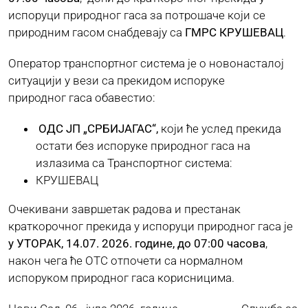
испоруци природног гаса за потрошаче који се
природним гасом снабдевају ca
ГМРС КРУШЕВАЦ
.
ЈАВНЕ НАБАВКЕ
Оператор транспортног система је о новонасталој
ситуацији у вези са прекидом испоруке
ПЛАН ЈАВНИХ НАБАВКИ
природног гаса обавестио:
ОДС ЈП „СРБИЈАГАС“,
који ће услед прекида
КОНТАКТ
остати без испоруке природног гаса на
излазима са Транспортног система:
КРУШЕВАЦ
Очекивани завршетак радова и престанак
краткорочног прекида у испоруци природног гаса је
у УТОРАК, 14.07. 2026. године, до 07:00 часова
,
након чега ће ОТС отпочети са нормалном
испоруком природног гаса корисницима.