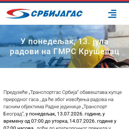
Skip
to
Togg
content
Navi
ПОЧЕТНА
У понедељак, 13. јула
радови на ГМРС Крушевац
О НАМА
ПРОЈЕКТИ
ПОТРОШАЧИ
Предузеће „Транспортгас Србија“ обавештава купце
природног гаса , да ће због извођења радова на
гасним објектима Радне јединице „Транспорт
ОДРЖИВИ РАЗВОЈ
Београд“,
у понедељак, 13.07.2026. године, у
времену од 07:00 до уторка, 14.07.2026. године у
ПРЕС ЦЕНТАР
07:00 часова
, доћи до краткорочног прекида у