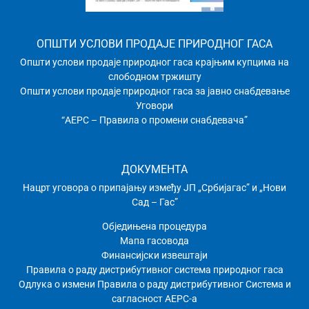
ОПШТИ УСЛОВИ ПРОДАЈЕ ПРИРОДНОГ ГАСА
Општи услови продаје природног гаса крајњим купцима на
слободном тржишту
Општи услови продаје природног гаса за јавно снабдевање
Уговори
“АЕРС – Правила о промени снабдевача”
ДОКУМЕНТА
Нацрт уговора о припајању између ЈП „Србијагас” и „Нови
Сад – Гас”
Обједињена процедура
Мапа гасовода
Финансијски извештаји
Правила о раду дистрибутивног системa природног гаса
Одлука о измени Правила о раду дистрибутивног Система и
сагласност АЕРС-а