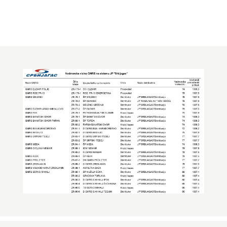
Надморска висина ГМРС на
систему ЈП “Србијагас”
ЈАВНЕ НАБАВКЕ
ПЛАН ЈАВНИХ НАБАВКИ
КОНТАКТ