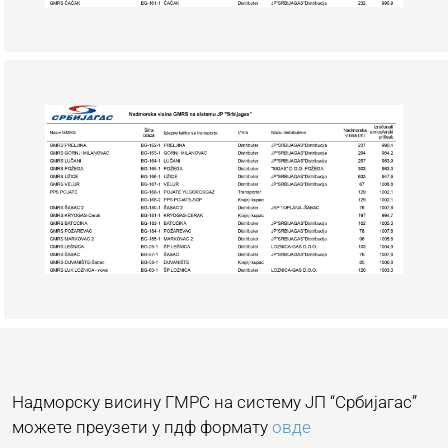
Надморску висину ГМРС на систему ЈП “Србијагас”
можете преузети у пдф формату
овде