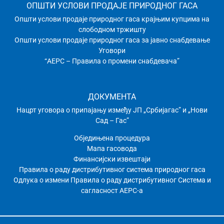
ОПШТИ УСЛОВИ ПРОДАЈЕ ПРИРОДНОГ ГАСА
Општи услови продаје природног гаса крајњим купцима на
слободном тржишту
Општи услови продаје природног гаса за јавно снабдевање
Уговори
“АЕРС – Правила о промени снабдевача”
ДОКУМЕНТА
Нацрт уговора о припајању између ЈП „Србијагас” и „Нови
Сад – Гас”
Обједињена процедура
Мапа гасовода
Финансијски извештаји
Правила о раду дистрибутивног системa природног гаса
Одлука о измени Правила о раду дистрибутивног Система и
сагласност АЕРС-а