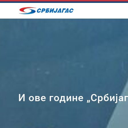
Skip
to
content
И ове године „Србиј