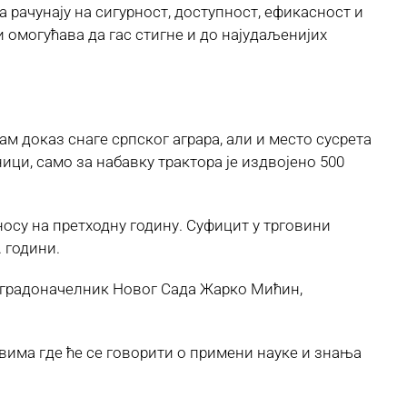
 рачунају на сигурност, доступност, ефикасност и
 омогућава да гас стигне и до најудаљенијих
м доказ снаге српског аграра, али и место сусрета
ци, само за набавку трактора је издвојено 500
дносу на претходну годину. Суфицит у трговини
. години.
, градоначелник Новог Сада Жарко Мићин,
има где ће се говорити о примени науке и знања