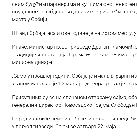
свим будућим партнерима и купцима овог енергента
поузданост снабдевања „плавим горивом“ и на то д
места у Србији.
Штанд Србијагаса и ове године је на истом месту, 
Иначе, министар пољопривреде Драган Гламочић отв
традиције и иновација. Према његовим речима, Срб
милиона динара.
„Само у прошлој години, Србија је имала аграрни из
храном износио је 1,2 милијарде евра, рекао је Гла
Присутнима су се на свечаном отварању сајма, об
генерални директор Новосадског сајма, Слободан 
Поред изложбе, теме из области пољопривреде бић
у пољопривреди. Сајам се затвара 22. маја.