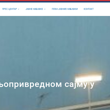
ПРЕС ЦЕНТАР
ЈАВНЕ НАБАВКЕ
ПЛАН ЈАВНИХ НАБАВКИ
КОНТАКТ
љопривредном сајму у