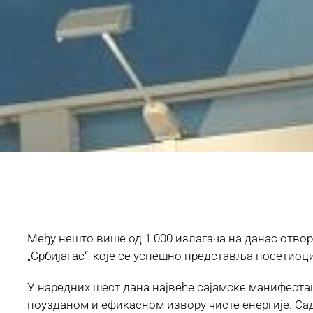
Међу нешто више од 1.000 излагача на данас отво
„Србијагас“, које се успешно представља посетиоци
У наредних шест дана највеће сајамске манифестац
поузданом и ефикасном извору чисте енергије. Са