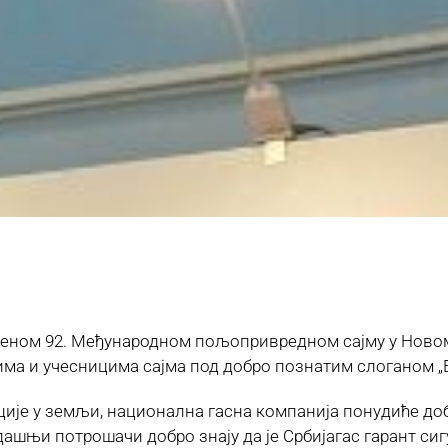
реном 92. Међународном пољопривредном сајму у Новом 
ма и учесницима сајма под добро познатим слоганом „Ен
ије у земљи, национална гасна компанија понудиће доб
дашњи потрошачи добро знају да је Србијагас гарант си