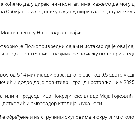
 хоћемо да, у директним контактима, кажемо да могу да
а Србијагас из године у годину, шири гасоводну мрежу и
у Мастер центру Новосадског сајма.
орио је Пољопривредни сајам и истакао да је овај саја
ија је донела сет мера којима се помажу пољопривредни
воз од 5,14 милијарди евра, што је раст од 9,5 одсто у о
мочић и додао да је позитиван тренд настављен и у 2025
ратили и председница Покрајинске владе Маја Гојковић
Цветковић и амбасадор Италије, Лука Гори.
е обрађене и на стручним скуповима и округлим столов