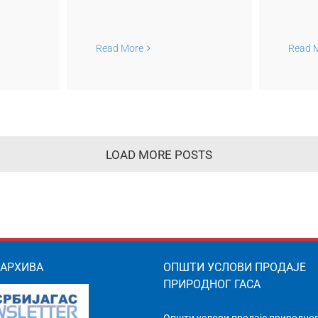
икључка
природног гаса, чији
д
тивну
је ранији снабдевач
у ЈП
било предузеће АД
Read More
Read 
АС“
“ГАС ФЕРОМОНТ“
Стара Пазова
пре
LOAD MORE POSTS
 АРХИВА
ОПШТИ УСЛОВИ ПРОДАЈЕ
ПРИРОДНОГ ГАСА
Општи услови продаје природног