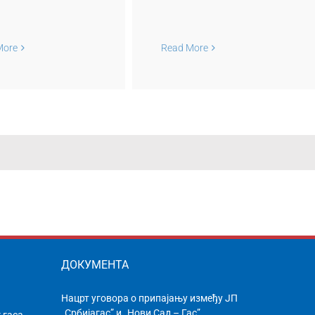
истрибутивног
система ЈП
„Србијагас“ за
More
Read More
потрошаче са
узете мреже Гас-
Феромонта
ДОКУМЕНТА
Нацрт уговора о припајању између ЈП
„Србијагас” и „Нови Сад – Гас”
 гаса