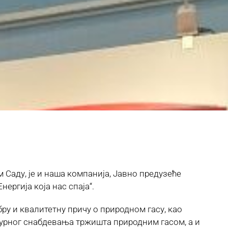
Саду, је и наша компанија, Јавно предузеће
ергија која нас спаја“.
ру и квалитетну причу о природном гасу, као
гурног снабдевања тржишта природним гасом, а и