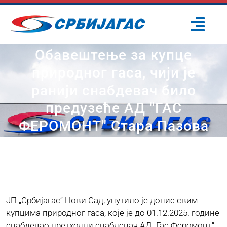
Skip
to
Togg
content
Navi
Обавештење за купце
ПОЧЕТНА
природног гаса, чији је
ранији снабдевач било
О НАМА
предузеће АД ''ГАС
ПРОЈЕКТИ
ФЕРОМОНТ'' Стара Пазова
ПОТРОШАЧИ
ОДРЖИВИ РАЗВОЈ
ЈП „Србијагас“ Нови Сад, упутило је допис свим
купцима природног гаса, које је до 01.12.2025. године
ПРЕС ЦЕНТАР
снабдевао претходни снабдевач АД „Гас Феромонт“,