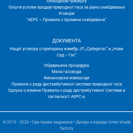
слободном тржишту
Општи услови продаје природног гаса за јавно снабдевање
Уговори
“АЕРС – Правила о промени снабдевача”
ДОКУМЕНТА
Нацрт уговора о припајању између ЈП „Србијагас” и „Нови
Сад – Гас”
Обједињена процедура
Мапа гасовода
Финансијски извештаји
Правила о раду дистрибутивног системa природног гаса
Одлука о измени Правила о раду дистрибутивног Система и
сагласност АЕРС-а
© 2019 - 2026 • Сва права задржана • Дизајн и израда
Great shade
factory