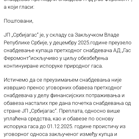
а који гласи:
ЈАВНЕ НАБАВКЕ
Поштовани,
ЈП „Србијагас“ је, у складу са Закључком Владе
ПЛАН ЈАВНИХ НАБАВКИ
Републике Србије, у децембру 2025.године преузело
снабдевање купаца претходног снабдевача АД „Гас
Феромонт“искључиво у циљу обезбеђења
КОНТАКТ
континуиране испоруке природног гаса.
Истичемо да се преузимањем снабдевања није
извршио пренос уговорних обавеза претходног
снабдевача у делу финансијских потраживања и
обавеза насталих пре дана почетка снабдевања од
стране ЈП „Србијагас“. Преплата, односно више
уплаћена средства, као и обавезе по основу
испорука гаса до 01.12.2025. године проистичу из
уговорног односа закљученог између купца и