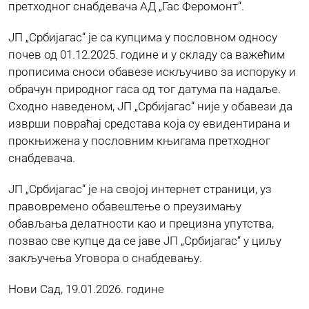
претходног снабдевача АД „Гас Феромонт“.
ЈП „Србијагас“ је са купцима у пословном односу
почев од 01.12.2025. године и у складу са важећим
прописима сноси обавезе искључиво за испоруку и
обрачун природног гаса од тог датума па надаље.
Сходно наведеном, ЈП „Србијагас“ није у обавези да
изврши повраћај средстава која су евидентирана и
прокњижена у пословним књигама претходног
снабдевача.
ЈП „Србијагас“ је на својој интернет страници, уз
правовремено обавештење о преузимању
обављања делатности као и прецизна упутства,
позвао све купце да се јаве ЈП „Србијагас“ у циљу
закључења Уговора о снабдевању.
Нови Сад, 19.01.2026. године