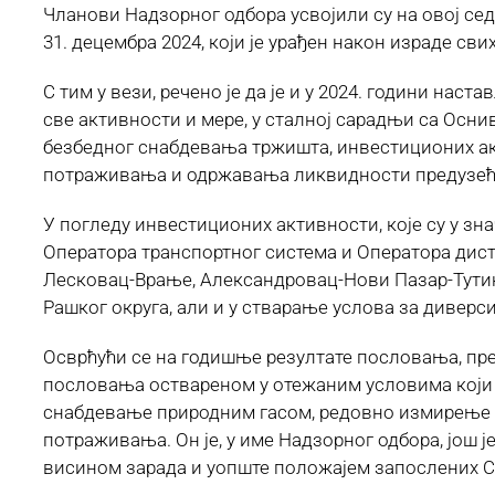
Чланови Надзорног одбора усвојили су на овој сед
31. децембра 2024, који је урађен након израде св
С тим у вези, речено је да је и у 2024. години на
све активности и мере, у сталној сарадњи са Осн
безбедног снабдевања тржишта, инвестиционих акт
потраживања и одржавања ликвидности предузећа
У погледу инвестиционих активности, које су у зна
Оператора транспортног система и Оператора дис
Лесковац-Врање, Александровац-Нови Пазар-Тутин, 
Рашког округа, али и у стварање услова за дивер
Осврћући се на годишње резултате пословања, пре
пословања оствареном у отежаним условима који с
снабдевање природним гасом, редовно измирење о
потраживања. Он је, у име Надзорног одбора, још
висином зарада и уопште положајем запослених Ср