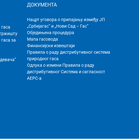
ДОКУМЕНТА
Нацрт уговора о припајању између ЈП
„Србијагас” и „Нови Сад – Гас”
 гаса
Обједињена процедура
 тржишту
Мапа гасовода
 гаса за
Финансијски извештаји
Правила о раду дистрибутивног системa
природног гаса
бдевача”
Одлука о измени Правила о раду
дистрибутивног Система и сагласност
АЕРС-а