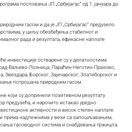
ограма пословања ЈП „Србијагас“ од 1. јануара до
риродним гасом и да је ЈП „Србијагас“ предузело
арствима, у циљу обезбеђења стабилног и
ималног рада и резултата, ефикасне наплате
веће инвестиције остварене су у делатностима
град-Ваљево-Лозница, Параћин-Неготин-Прахово,
 Звездара, Борског, Зајечарског, Златиборског и
девање потрошача природним гасом.
оне који су допринели позитивном резултату
р предузећа, и нарочито истакао уредно
вестиционе активности и висок степен наплате
сти према надлежнима у вези са запошљавањем,
нисања гасоводног система и снабдевања тржишта.