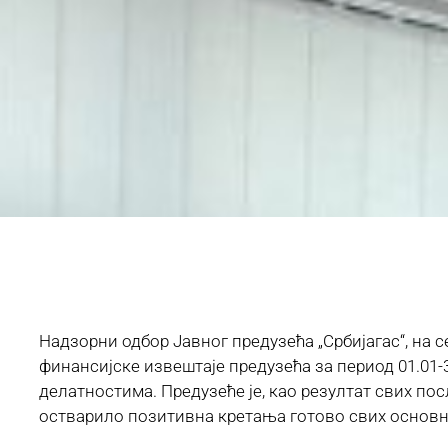
Надзорни одбор Јавног предузећа „Србијагас“, на с
финансијске извештаје предузећа за период 01.01-3
делатностима. Предузеће је, као резултат свих по
остварило позитивна кретања готово свих основни