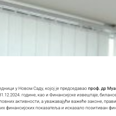
едници у Новом Саду, којој је председавао
проф. др Му
1.12.2024. године, као и Финансијске извештаје, билансе
словних активности, а уважавајући важеће законе, прав
х финансијских показатеља и исказало позитиван фина