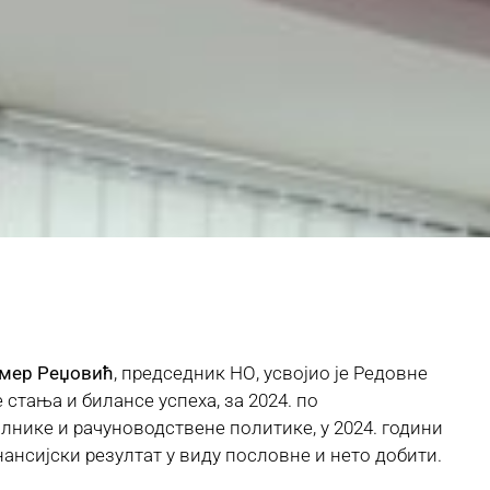
амер Реџовић
, председник НО, усвојио је Редовне
 стања и билансе успеха, за 2024. по
илнике и рачуноводствене политике, у 2024. години
нсијски резултат у виду пословне и нето добити.