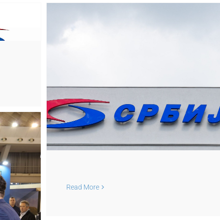
Учеш
14
дан
инв
ља
 и
то
азова
Read More