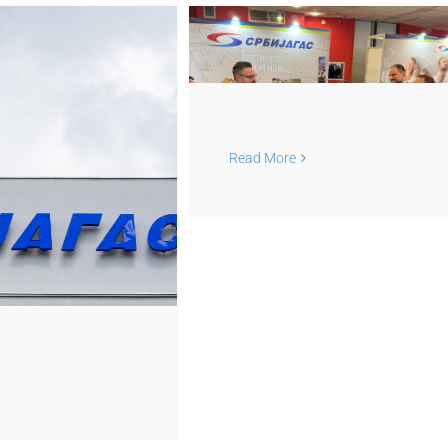
ће Србијагаса на
. Међународним
има енергетике и
Read More
естиција у Новом
Саду