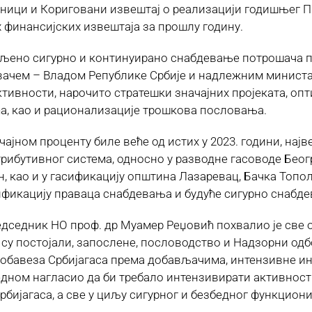
ници и Кориговани извештај о реализацији годишњег Пр
их финансијских извештаја за прошлу годину.
стављено сигурно и континуирано снабдевање потрошача п
ивачем – Владом Републике Србије и надлежним минист
ивности, нарочито стратешки значајних пројеката, опт
, као и рационализације трошкова пословања.
чајном проценту биле веће од истих у 2023. години, нај
трибутивног система, односно у разводне гасоводе Бео
као и у гасификацију општина Лазаревац, Бачка Топола,
сификацију праваца снабдевања и будуће сигурно снаб
дседник НО проф. др Муамер Реџовић похвалио је све 
у постојали, запослене, пословодство и Надзорни одбо
бавеза Србијагаса према добављачима, интензивне ин
 једном нагласио да би требало интензивирати активно
бијагаса, а све у циљу сигурног и безбедног функцио