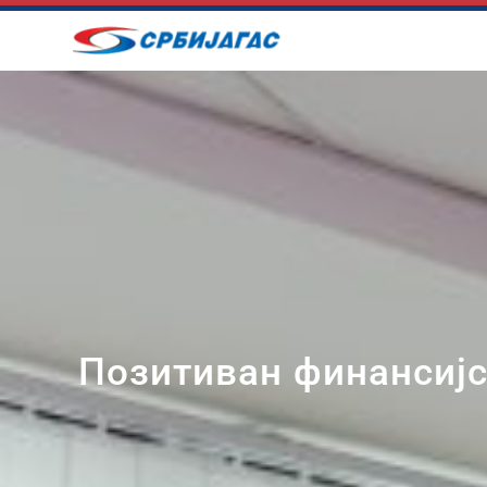
Skip
to
content
Позитиван финансијс