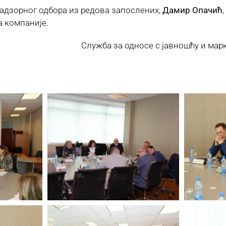
адзорног одбора из редова запослених,
Дамир Опачић
 компаније.
не Служба за односе с јавношћу и марке