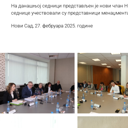
На данашњој седници представљен је нови члан Н
седнице учествовали су представници менаџмента
Нови Сад, 27. фебруара 2025. годи