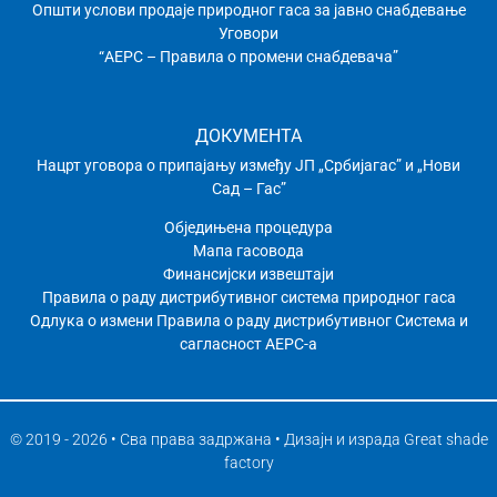
Општи услови продаје природног гаса за јавно снабдевање
Уговори
“АЕРС – Правила о промени снабдевача”
ДОКУМЕНТА
Нацрт уговора о припајању између ЈП „Србијагас” и „Нови
Сад – Гас”
Обједињена процедура
Мапа гасовода
Финансијски извештаји
Правила о раду дистрибутивног системa природног гаса
Одлука о измени Правила о раду дистрибутивног Система и
сагласност АЕРС-а
© 2019 - 2026 • Сва права задржана • Дизајн и израда
Great shade
factory