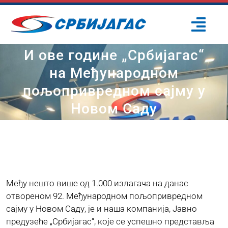
Skip
to
Togg
content
Navi
И ове године „Србијагас“
ПОЧЕТНА
на Међународном
пољопривредном сајму у
О НАМА
Новом Саду
ПРОЈЕКТИ
ПОТРОШАЧИ
Међу нешто више од 1.000 излагача на данас
ОДРЖИВИ РАЗВОЈ
отвореном 92. Међународном пољопривредном
сајму у Новом Саду, је и наша компанија, Јавно
предузеће „Србијагас“, које се успешно представља
ПРЕС ЦЕНТАР