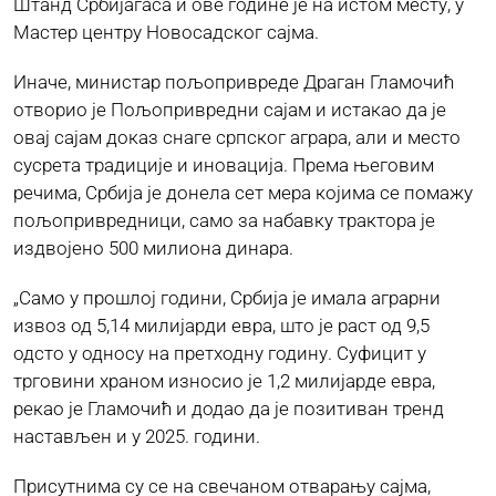
Штанд Србијагаса и ове године је на истом месту, у
Мастер центру Новосадског сајма.
Иначе, министар пољопривреде Драган Гламочић
отворио је Пољопривредни сајам и истакао да је
овај сајам доказ снаге српског аграра, али и место
сусрета традиције и иновација. Према његовим
речима, Србија је донела сет мера којима се помажу
пољопривредници, само за набавку трактора је
издвојено 500 милиона динара.
„Само у прошлој години, Србија је имала аграрни
извоз од 5,14 милијарди евра, што је раст од 9,5
одсто у односу на претходну годину. Суфицит у
трговини храном износио је 1,2 милијарде евра,
рекао је Гламочић и додао да је позитиван тренд
настављен и у 2025. години.
Присутнима су се на свечаном отварању сајма,