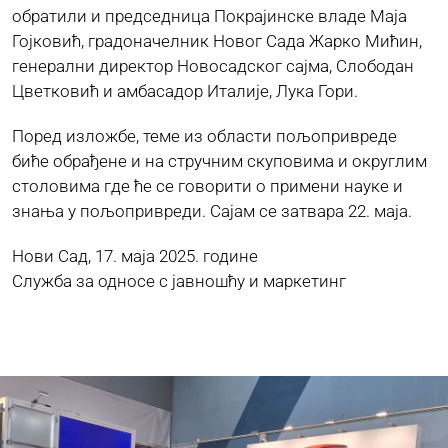
обратили и председница Покрајинске владе Маја
Гојковић, градоначелник Новог Сада Жарко Мићин,
генерални директор Новосадског сајма, Слободан
Цветковић и амбасадор Италије, Лука Гори.
Поред изложбе, теме из области пољопривреде
биће обрађене и на стручним скуповима и округлим
столовима где ће се говорити о примени науке и
знања у пољопривреди. Сајам се затвара 22. маја.
Нови Сад, 17. маја 2025. године
Служба за односе с јавношћу и маркетинг