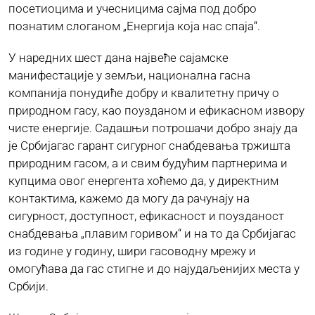
посетиоцима и учесницима сајма под добро
познатим слоганом „Енергија која нас спаја“.
ЈАВНЕ НАБАВКЕ
У наредних шест дана највеће сајамске
манифестације у земљи, национална гасна
ПЛАН ЈАВНИХ НАБАВКИ
компанија понудиће добру и квалитетну причу о
природном гасу, као поузданом и ефикасном извору
чисте енергије. Садашњи потрошачи добро знају да
КОНТАКТ
је Србијагас гарант сигурног снабдевања тржишта
природним гасом, а и свим будућим партнерима и
купцима овог енергента хоћемо да, у директним
контактима, кажемо да могу да рачунају на
сигурност, доступност, ефикасност и поузданост
снабдевања „плавим горивом“ и на то да Србијагас
из године у годину, шири гасоводну мрежу и
омогућава да гас стигне и до најудаљенијих места у
Србији.