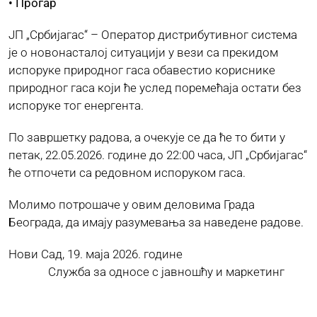
• Прогар
ЈП „Србијагас“ – Оператор дистрибутивног система
је о новонасталој ситуацији у вези са прекидом
испоруке природног гаса обавестио кориснике
природног гаса који ће услед поремећаја остати без
испоруке тог енергента.
По завршетку радова, а очекује се да ће то бити у
петак, 22.05.2026. године до 22:00 часа, ЈП „Србијагас“
ће отпочети са редовном испоруком гаса.
Молимо потрошаче у овим деловима Града
Београда, да имају разумевања за наведене радове.
Нови Сад, 19. маја 2026. године
Служба за односе с јавношћу и маркетинг