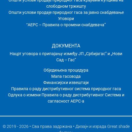
Општи услови продаје природног гаса крајњим купцима на
слободном тржишту
Општи услови продаје природног гаса за јавно снабдевање
Уговори
“АЕРС – Правила о промени снабдевача”
ДОКУМЕНТА
Нацрт уговора о припајању између ЈП „Србијагас” и „Нови
Сад – Гас”
Обједињена процедура
Мапа гасовода
Финансијски извештаји
Правила о раду дистрибутивног системa природног гаса
Одлука о измени Правила о раду дистрибутивног Система и
сагласност АЕРС-а
© 2019 - 2026 • Сва права задржана • Дизајн и израда
Great shade