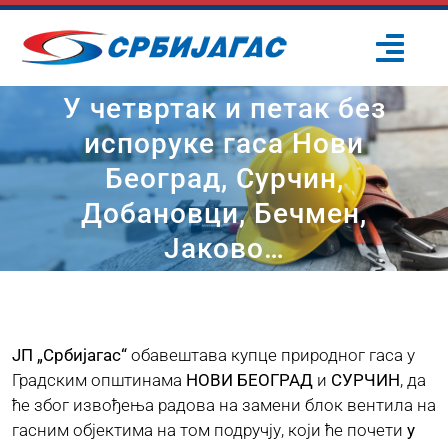
Skip
to
Togg
content
Navi
У четвртак и петак без
ПОЧЕТНА
испоруке гаса Нови
Београд, Сурчин,
О НАМА
Добановци, Бечмен,
ПРОЈЕКТИ
Јаково…
ПОТРОШАЧИ
ЈП „Србијагас“
обавештава купце природног гаса у
ОДРЖИВИ РАЗВОЈ
Градским општинама
НОВИ БЕОГРАД
и
СУРЧИН
, да
ће због извођења радова на замени блок вентила на
гасним објектима на том подручју, који ће почети
у
ПРЕС ЦЕНТАР