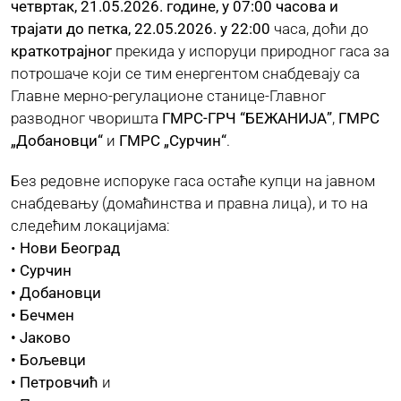
четвртак, 21.05.2026. године, у 07:00 часова и
трајати до петка, 22.05.2026. у 22:00
часа, доћи до
ЈАВНЕ НАБАВКЕ
краткотрајног
прекида у испоруци природног гаса за
потрошаче који се тим енергентом снабдевају са
Главне мерно-регулационе станице-Главног
ПЛАН ЈАВНИХ НАБАВКИ
разводног чворишта
ГМРС-ГРЧ “БЕЖАНИЈА”
,
ГМРС
„Добановци“
и
ГМРС „Сурчин“
.
КОНТАКТ
Без редовне испоруке гаса остаће купци на јавном
снабдевању (домаћинства и правна лица), и то на
следећим локацијама:
•
Нови Београд
• Сурчин
• Добановци
• Бечмен
• Јаково
• Бољевци
• Петровчић
и