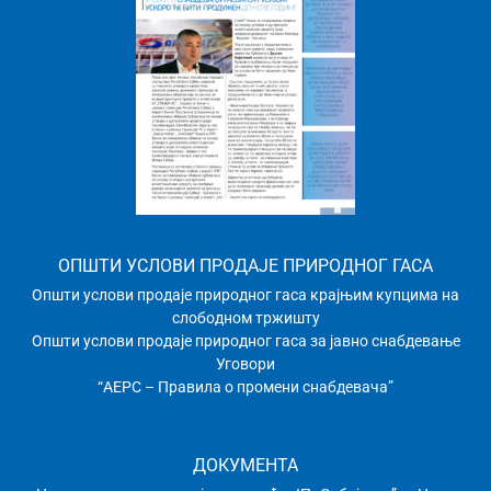
ОПШТИ УСЛОВИ ПРОДАЈЕ ПРИРОДНОГ ГАСА
Општи услови продаје природног гаса крајњим купцима на
слободном тржишту
Општи услови продаје природног гаса за јавно снабдевање
Уговори
“АЕРС – Правила о промени снабдевача”
ДОКУМЕНТА