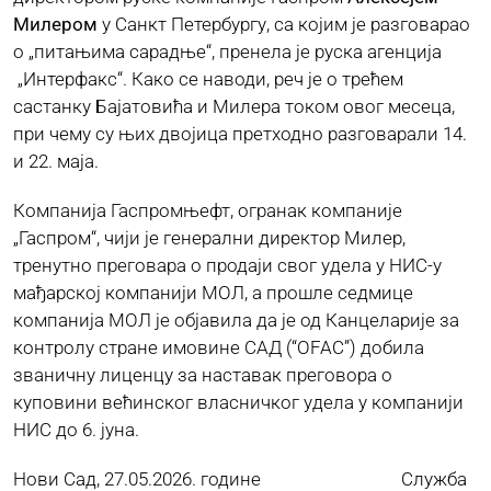
Милером
у Санкт Петербургу, са којим је разговарао
о „питањима сарадње“, пренела је руска агенција
ЈАВНЕ НАБАВКЕ
„Интерфакс“. Како се наводи, реч је о трећем
састанку Бајатовића и Милера током овог месеца,
при чему су њих двојица претходно разговарали 14.
ПЛАН ЈАВНИХ НАБАВКИ
и 22. маја.
КОНТАКТ
Компанија Гаспромњефт, огранак компаније
„Гаспром“, чији је генерални директор Милер,
тренутно преговара о продаји свог удела у НИС-у
мађарској компанији МОЛ, а прошле седмице
компанија МОЛ је објавила да је од Канцеларије за
контролу стране имовине САД (“OFAC”) добила
званичну лиценцу за наставак преговора о
куповини већинског власничког удела у компанији
НИС до 6. јуна.
Нови Сад, 27.05.2026. године Служба