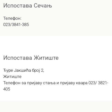
Испостава Сечањ
Телефон:
023/3841-385
Испостава Житиште
Ђуре Јакшића број 2,
Житиштe
Телефон за пријаву стања и пријаву квара 023/ 3821-
405