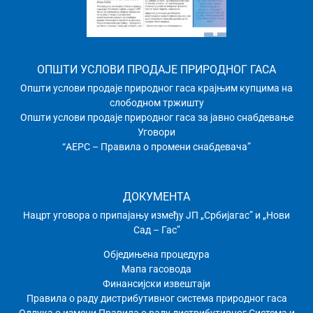
ОПШТИ УСЛОВИ ПРОДАЈЕ ПРИРОДНОГ ГАСА
Општи услови продаје природног гаса крајњим купцима на
слободном тржишту
Општи услови продаје природног гаса за јавно снабдевање
Уговори
“АЕРС – Правила о промени снабдевача”
ДОКУМЕНТА
Нацрт уговора о припајању између ЈП „Србијагас” и „Нови
Сад – Гас”
Обједињена процедура
Мапа гасовода
Финансијски извештаји
Правила о раду дистрибутивног системa природног гаса
Одлука о измени Правила о раду дистрибутивног Система и