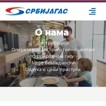
Skip
to
Togg
content
Navi
ПОЧЕТНА
О нама
О НАМА
Дистрибуција
Оперативно дистрибутивни центри
О природном гасу
ПРОЈЕКТИ
Мере безбедности
Одлука о цени приступа
ПОТРОШАЧИ
ОДРЖИВИ РАЗВОЈ
ПРЕС ЦЕНТАР