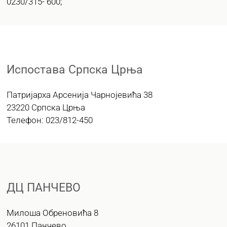
0230/315- 600;
Испостава Српска Црња
Патријарха Арсенија Чарнојевића 38
23220 Српска Црња
Телефон: 023/812-450
ДЦ ПАНЧЕВО
Милоша Обреновића 8
26101 Панчево